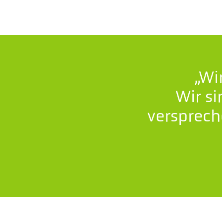
„Wi
Wir si
versprech