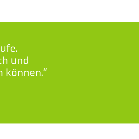
ufe.
ich und
n können.“