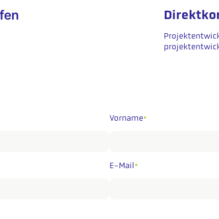
fen
Direktko
Projektentwic
projektentwic
Vorname
*
E-Mail
*