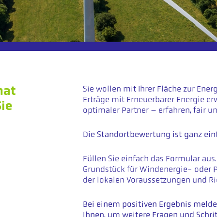
hat
Sie wollen mit Ihrer Fläche zur En
Erträge mit Erneuerbarer Energie erw
ie
optimaler Partner – erfahren, fair u
Die Standortbewertung ist ganz einf
Füllen Sie einfach das Formular aus
Grundstück für Windenergie- oder P
der lokalen Voraussetzungen und Ric
Bei einem positiven Ergebnis melde
Ihnen, um weitere Fragen und Schrit