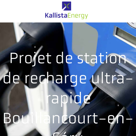
Projet de station
de recharge ultra-
rapide
Bouillancourt-en-