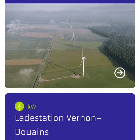
kW
Ladestation Vernon-
Douains