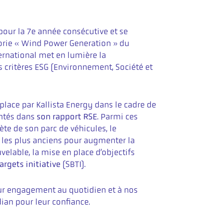
 pour la 7e année consécutive et se
gorie « Wind Power Generation » du
ernational met en lumière la
 critères ESG (Environnement, Société et
lace par Kallista Energy dans le cadre de
entés dans
son rapport RSE
. Parmi ces
lète de son parc de véhicules, le
 les plus anciens pour augmenter la
uvelable, la mise en place d’objectifs
argets initiative
(SBTI).
ur engagement au quotidien et à nos
dian pour leur confiance.