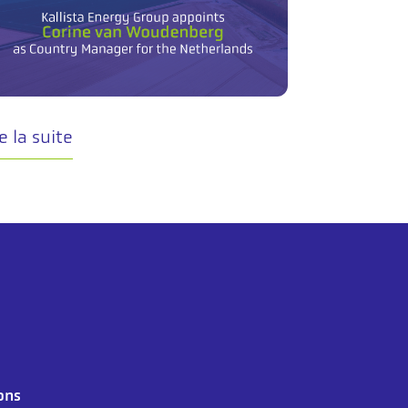
e la suite
ons