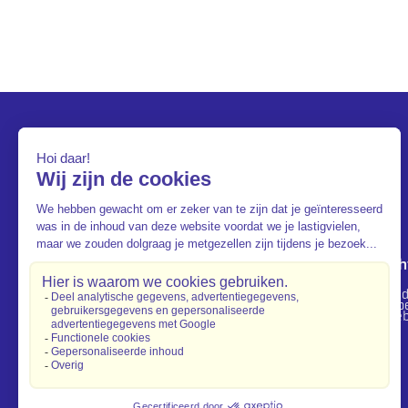
Portret
Geen verplic
Onze expertise
Ons milieubelei
Onze waarden
Ons maatschappe
Onze geschiedenis
Ons governanceb