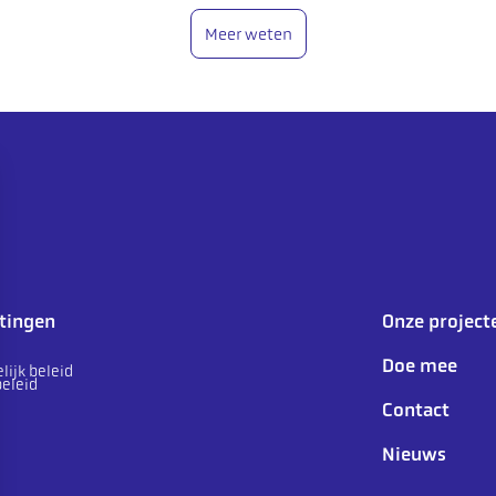
Meer weten
htingen
Onze project
d
Doe mee
lijk beleid
eleid
Contact
Nieuws