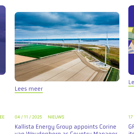
L
Lees meer
EE
04 / 11 / 2025
NIEUWS
17
Kallista Energy Group appoints Corine
GR
van Woudenberg as Country Manager
it