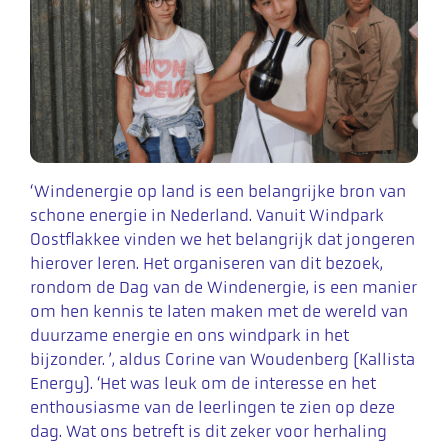
‘Windenergie op land is een belangrijke bron van
schone energie in Nederland. Vanuit Windpark
Oostflakkee vinden we het belangrijk dat jongeren
hierover leren. Het organiseren van dit bezoek,
rondom de Dag van de Windenergie, is een manier
om hen kennis te laten maken met de wereld van
duurzame energie en ons windpark in het
bijzonder. ’, aldus Corine van Woudenberg (Kallista
Energy). ‘Het was leuk om de interesse en het
enthousiasme van de leerlingen te zien op deze
dag. Wat ons betreft is dit zeker voor herhaling