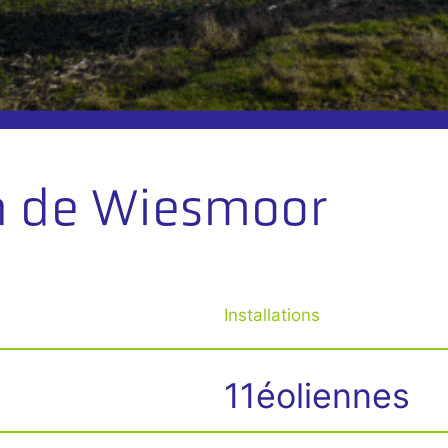
en de Wiesmoor
Installations
11éoliennes