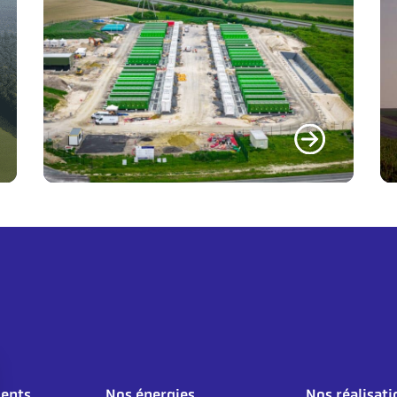
ents
Nos énergies
Nos réalisati