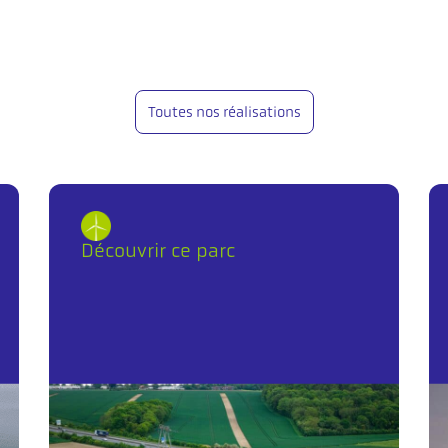
Toutes nos réalisations
Découvrir ce parc
l