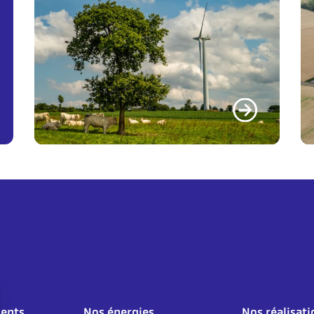
ents
Nos énergies
Nos réalisati