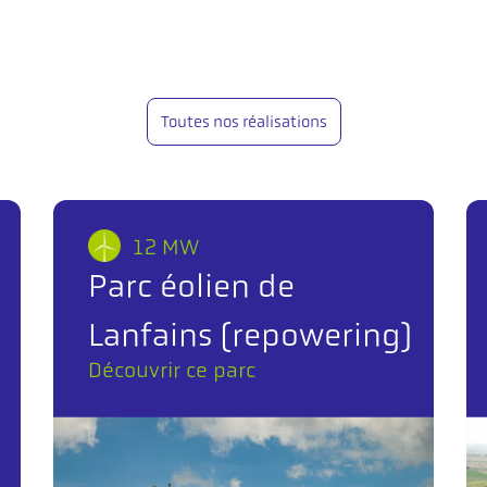
Toutes nos réalisations
12 MW
Parc éolien de
Lanfains (repowering)
Découvrir ce parc