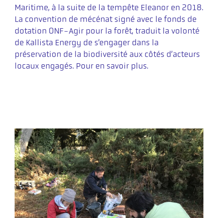
Maritime, à la suite de la tempête Eleanor en 2018.
La convention de mécénat signé avec le fonds de
dotation ONF-Agir pour la forêt, traduit la volonté
de Kallista Energy de s’engager dans la
préservation de la biodiversité aux côtés d’acteurs
locaux engagés.
Pour en savoir plus.