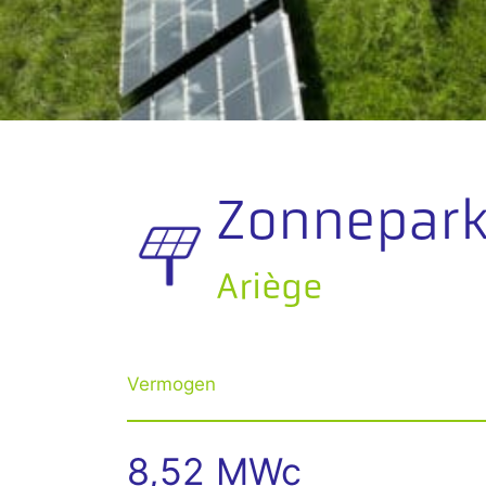
Zonnepar
Ariège
Vermogen
8,52 MWc