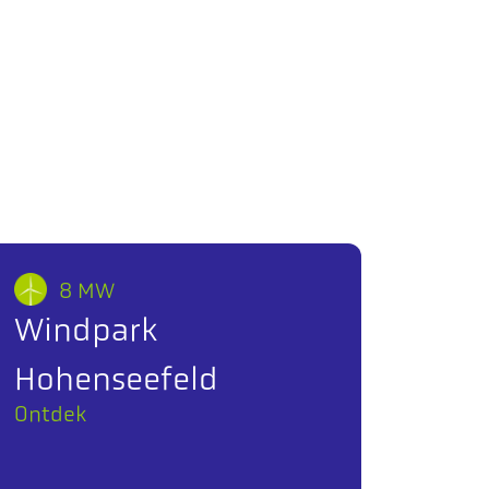
8 MW
Windpark
Hohenseefeld
Ontdek