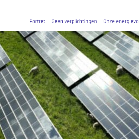
Portret
Geen verplichtingen
Onze energiev