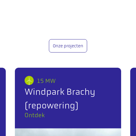
Onze projecten
15 MW
Windpark Brachy
(repowering)
Ontdek