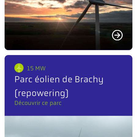
15 MW
Parc éolien de Brachy
(repowering)
Découvrir ce parc