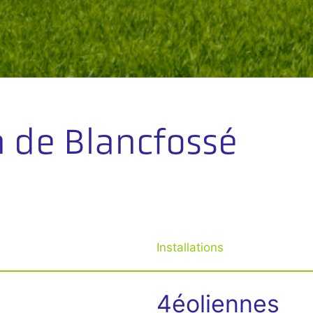
n de Blancfossé
Installations
4éoliennes