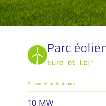
Parc éolie
Eure-et-Loir
Puissance totale du parc
10 MW